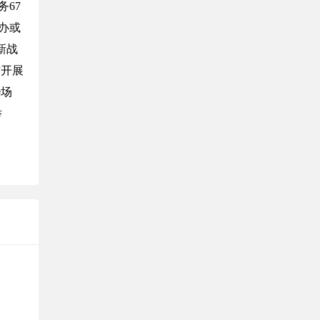
务67
主办或
新战
作开展
9场
举