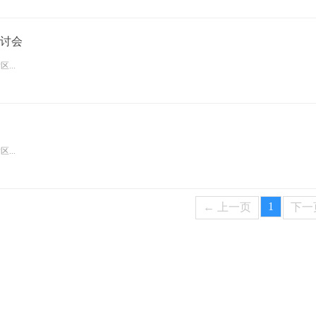
讨会
...
...
1
← 上一页
下一