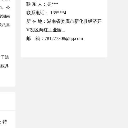
联 系 人：吴***
力。公
联系电话：
135***4
被湖南
所 在 地：湖南省娄底市新化县经济开
示范基
V发区向红工业园...
邮 箱：781277308@qq.com
、干法
装模具
；特